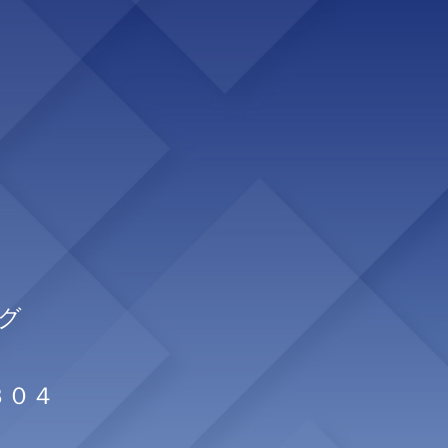
グ
３０４