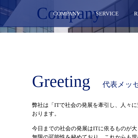
Company
COMPANY
SERVICE
R
Greeting
代表メッ
弊社は「ITで社会の発展を牽引し、人々
おります。
今日までの社会の発展はITに依るものが大
無限の可能性を秘めており、これからも世